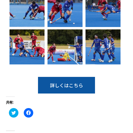
詳しくはこちら
共有:
ク
Facebook
リ
で
ッ
共
ク
有
し
す
て
る