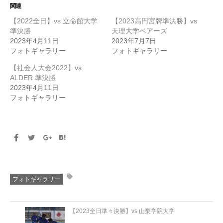
Twitter
に
関連
で
は
共
ク
【2022全日】vs 立命館大学
【2023高円宮牌準決勝】vs
有
リ
(新
ッ
準決勝
天理大学ベアーズ
し
ク
2023年4月11日
2023年7月7日
い
し
ウ
て
フォトギャラリー
フォトギャラリー
ィ
く
ン
だ
【社会人大会2022】vs
ド
さ
ウ
い
ALDER 準決勝
で
(新
開
し
2023年4月11日
き
い
フォトギャラリー
ま
ウ
す)
ィ
ン
ド
ウ
で
開
き
ま
す)
フォトギャラリー
【2023全日準々決勝】vs 山梨学院大学